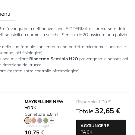
ienti
E
: all'avanguardia nell'innovazione, BIODERMA è il precursore delle
li sensibili da normali a secche, Sensibio H2O assicura una pulizia
e nella sua formula consentono una perfetta microemulsione delle
 sapone, pH fisiologico).
luzione micellare
Bioderma Sensibio H2O
prevengono le sensazioni
la rimozione del trucco.
re (testata sotto controllo oftalmologico).
MAYBELLINE NEW
Risparmia 1,00 €
YORK
32,65 €
Totale
Correttore 6.8 ml
AGGIUNGERE
Colore: 01 Light
10,75 €
PACK