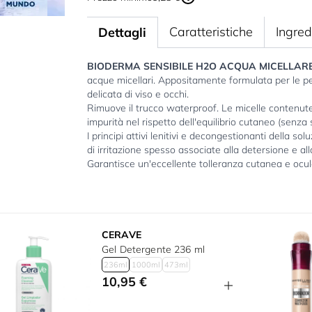
Caratteristiche
Ingred
Dettagli
BIODERMA SENSIBILE H2O ACQUA MICELLAR
acque micellari. Appositamente formulata per le pel
delicata di viso e occhi.
Rimuove il trucco waterproof. Le micelle contenut
impurità nel rispetto dell'equilibrio cutaneo (senza
I principi attivi lenitivi e decongestionanti della so
di irritazione spesso associate alla detersione e al
Garantisce un'eccellente tolleranza cutanea e ocula
CERAVE
Gel Detergente 236 ml
236ml
1000ml
473ml
10,95 €