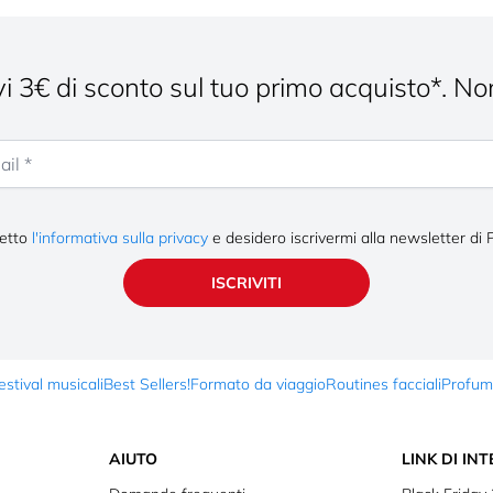
cevi 3€ di sconto sul tuo primo acquisto*. No
letto
l'informativa sulla privacy
e desidero iscrivermi alla newsletter di 
ISCRIVITI
stival musicali
Best Sellers!
Formato da viaggio
Routines facciali
Profum
AIUTO
LINK DI IN