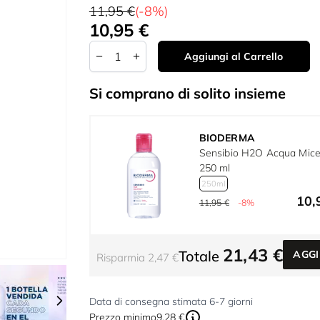
11,95 €
(-8%)
10,95 €
A partire da:
Quantità
Aggiungi al Carrello
Si comprano di solito insieme
BIODERMA
Sensibio H2O Acqua Mice
250 ml
250ml
10,
11,95 €
-8%
21,43 €
Totale
AGGI
Risparmia 2,47 €
r image
View larger image
View larger image
View larger image
View larger imag
Vie
Data di consegna stimata 6-7 giorni
Prezzo minimo
9,28 €