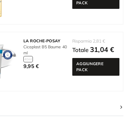
PACK
LA ROCHE-POSAY
Risparmia 2,81 €
Cicaplast B5 Baume 40
31,04 €
Totale
ml
40ml
AGGIUNGERE
9,95 €
PACK