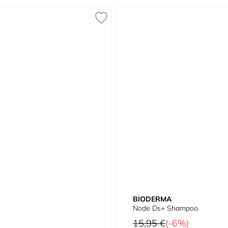
BIODERMA
Node Ds+ Shampoo
Prezzo predefinito
15,95 €
(-6%)