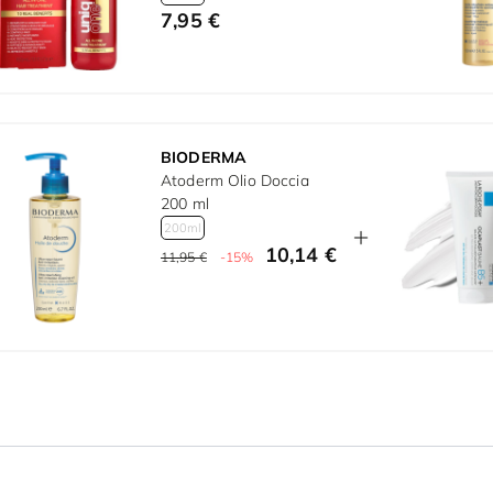
7,95 €
BIODERMA
Atoderm Olio Doccia
200 ml
200ml
10,14 €
11,95 €
-15%