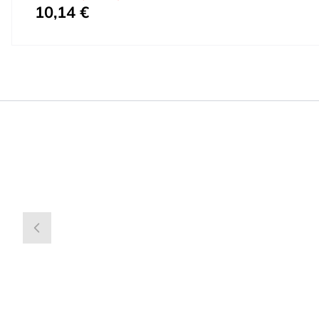
10,14 €
Prezzo speciale