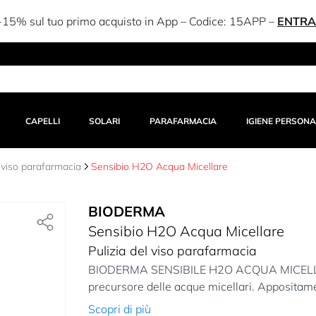
r acquisti >109€ – Codice:
PRIMOR10
–
ENTRA!
CAPELLI
SOLARI
PARAFARMACIA
IGIENE PERSONA
l viso parafarmacia
Sensibio H2O Acqua Micellare
BIODERMA
Sensibio H2O Acqua Micellare
Pulizia del viso parafarmacia
BIODERMA SENSIBILE H2O ACQUA MICELLARE:
precursore delle acque micellari. Appositamen
Scopri di più