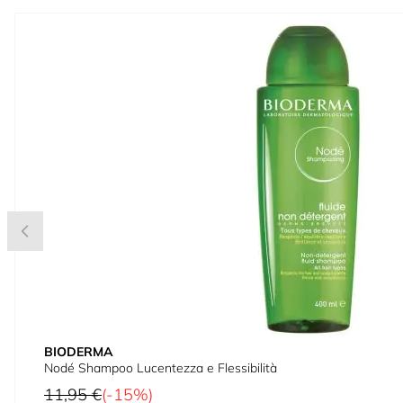
Press to skip carousel
BIODERMA
Nodé Shampoo Lucentezza e Flessibilità
Prezzo predefinito
11,95 €
(-15%)