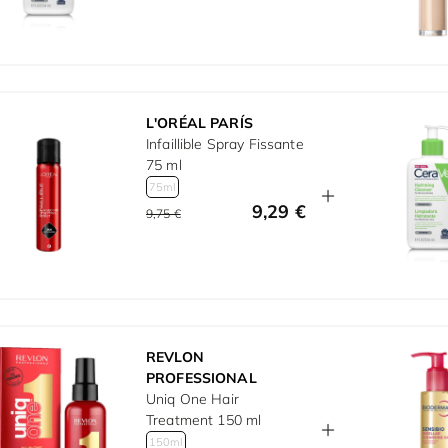
L'ORÉAL PARÍS
Infaillible Spray Fissante
75 ml
75ml
9,29 €
9,75 €
REVLON
PROFESSIONAL
Uniq One Hair
Treatment 150 ml
150ml