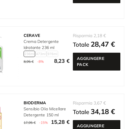
CERAVE
Risparmia 2,18 €
Crema Detergente
28,47 €
Totale
Idratante 236 ml
236ml
473ml
976ml
AGGIUNGERE
8,23 €
8,95 €
-8%
PACK
BIODERMA
Risparmia 3,67 €
Sensibio Olio Micellare
34,18 €
Totale
Detergente 150 ml
15,28 €
17,95 €
-15%
AGGIUNGERE