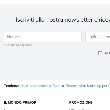
Iscriviti alla nostra newsletter e ri
Nome
Indirizzo email
* Campo obbligatorio
Ho 
Tendenze:
Must-have estate
☀️ Solari
🔥 Prodotti virali!
Make-up per fe
IL MONDO PRIMOR
PROMOZIONI