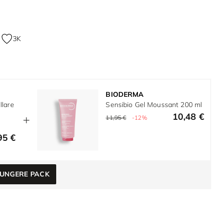
3K
BIODERMA
llare
Sensibio Gel Moussant 200 ml
10,48 €
11,95 €
-12%
95 €
UNGERE PACK
e
w larger image