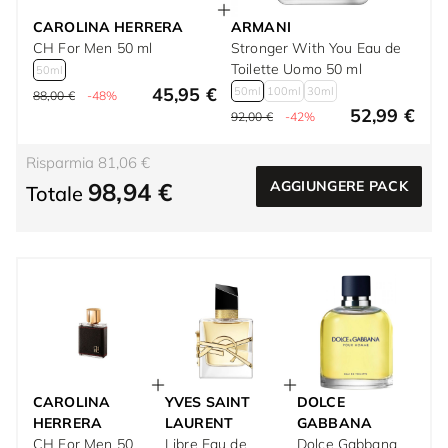
CAROLINA HERRERA
ARMANI
CH For Men 50 ml
Stronger With You Eau de
Toilette Uomo 50 ml
50ml
45,95 €
50ml
100ml
30ml
88,00 €
-48%
52,99 €
92,00 €
-42%
Risparmia 81,06 €
98,94 €
AGGIUNGERE PACK
Totale
CAROLINA
YVES SAINT
DOLCE
HERRERA
LAURENT
GABBANA
CH For Men 50
Libre Eau de
Dolce Gabbana