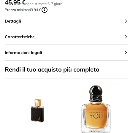
45,95 €
A partire da:
Data di consegna stimata 6-7 giorni
Prezzo minimo
43,94 €
Dettagli
Caratteristiche
Informazioni legali
Rendi il tuo acquisto più completo