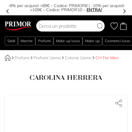
-8% per acquisti >89€ – Codice:
PRIMOR8
| -10% per acquisti
>109€ – Codice:
PRIMOR10
–
ENTRA!
Salta al contenuto
Saldi
Marche
Profumi
Make-up lusso
Make-up
Cosmetici lusso
Profumi
Profumi Uomo
Colonie Uomo
CH For Men