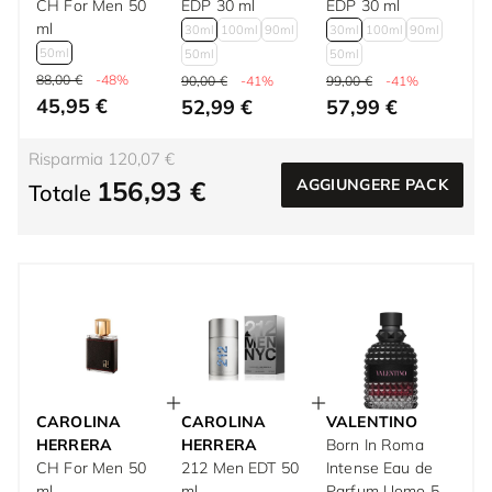
CH For Men 50
EDP 30 ml
EDP 30 ml
ml
30ml
100ml
90ml
30ml
100ml
90ml
50ml
50ml
50ml
88,00 €
-48%
90,00 €
-41%
99,00 €
-41%
45,95 €
52,99 €
57,99 €
Risparmia 120,07 €
156,93 €
AGGIUNGERE PACK
Totale
CAROLINA
CAROLINA
VALENTINO
HERRERA
HERRERA
Born In Roma
CH For Men 50
212 Men EDT 50
Intense Eau de
ml
ml
Parfum Uomo 50