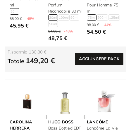
ml
Parfum
Pour Homme 75
Ricaricabile 30 ml
ml
50ml
30ml
100ml
90ml
75ml
200ml
125ml
88,00 €
-48%
50ml
45,95 €
98,00 €
-44%
54,50 €
94,00 €
-48%
48,75 €
Risparmia 130,80 €
149,20 €
AGGIUNGERE PACK
Totale
CAROLINA
HUGO BOSS
LANCÔME
HERRERA
Boss Bottled EDT
Lancôme La Vie