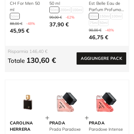
CH For Men 50
50 ml
Est Belle Eau de
ml
Parfum Profumo
50ml
200ml
100ml
Donna 30 ml
50ml
30ml
150ml
100ml
99,00 €
-62%
75ml
50ml
37,90 €
88,00 €
-48%
45,95 €
90,00 €
-48%
46,75 €
Risparmia 146,40 €
130,60 €
AGGIUNGERE PACK
Totale
CAROLINA
PRADA
PRADA
HERRERA
Prada Paradoxe
Paradoxe Intense