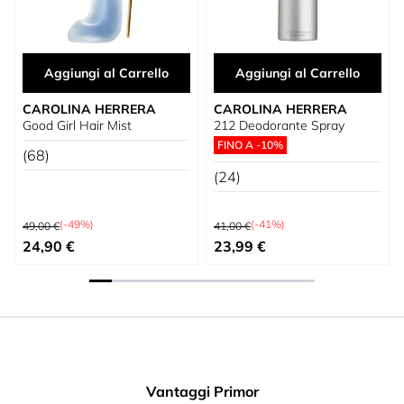
Aggiungi al Carrello
Aggiungi al Carrello
CAROLINA HERRERA
CAROLINA HERRERA
Good Girl Hair Mist
212 Deodorante Spray
FINO A -10%
(68)
(24)
Prezzo predefinito
Prezzo predefinito
(-49%)
(-41%)
49,00 €
41,00 €
Prezzo speciale
Prezzo speciale
24,90 €
23,99 €
Vantaggi Primor