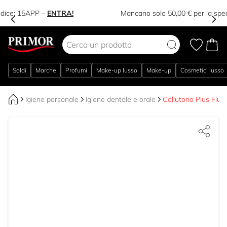
-15% sul tuo primo acquisto in App – Codice:
15APP
–
ENTRA!
Salta al contenuto
Saldi
Marche
Profumi
Make-up lusso
Make-up
Cosmetici lusso
Igiene personale
Igiene dentale e orale
Collutorio Plus Fluo