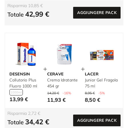
Risparmia 10,85 €
42,99 €
AGGIUNGERE PACK
Totale
DESENSIN
CERAVE
LACER
Collutorio Plus
Crema Idratante
Junior Gel Fragola
Fluoro 1000 ml
454 gr
75 ml
1000ml
14,20 €
-16%
8,95 €
-5%
13,99 €
11,93 €
8,50 €
Risparmia 2,72 €
34,42 €
AGGIUNGERE PACK
Totale