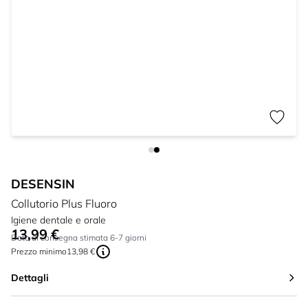
DESENSIN
Collutorio Plus Fluoro
Igiene dentale e orale
13,99 €
A partire da:
Data di consegna stimata 6-7 giorni
Prezzo minimo
13,98 €
Dettagli