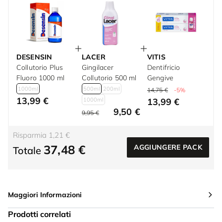
DESENSIN
LACER
VITIS
Collutorio Plus
Gingilacer
Dentifricio
Fluoro 1000 ml
Collutorio 500 ml
Gengive
1000ml
500ml
200ml
14,75 €
-5%
13,99 €
1000ml
13,99 €
9,50 €
9,95 €
Risparmia 1,21 €
37,48 €
AGGIUNGERE PACK
Totale
Maggiori Informazioni
Prodotti correlati