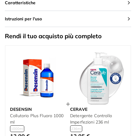
Caratteristiche
Istruzioni per l'uso
Rendi il tuo acquisto più completo
DESENSIN
CERAVE
Collutorio Plus Fluoro 1000
Detergente Controllo
ml
Imperfezioni 236 ml
1000ml
236ml