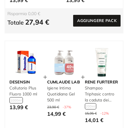
13,99 €
13,95 €
Risparmia 0,00 €
27,94 €
AGGIUNGERE PACK
Totale
DESENSIN
CUMLAUDE LAB
RENE FURTERER
Collutorio Plus
Igiene Intima
Shampoo
Fluoro 1000 ml
Quotidiana Gel
Triphasic contro
500 ml
la caduta dei
1000ml
capelli con oli
13,99 €
200ml
23,90 €
-37%
essenziali
14,99 €
15,95 €
-12%
stimolanti 200 ml
14,01 €