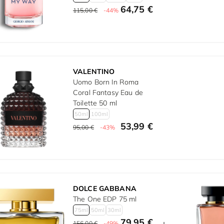
64,75 €
115,00 €
-44%
VALENTINO
Uomo Born In Roma
Coral Fantasy Eau de
Toilette 50 ml
50ml
100ml
53,99 €
95,00 €
-43%
DOLCE GABBANA
The One EDP 75 ml
75ml
50ml
30ml
79,95 €
156,00 €
-49%