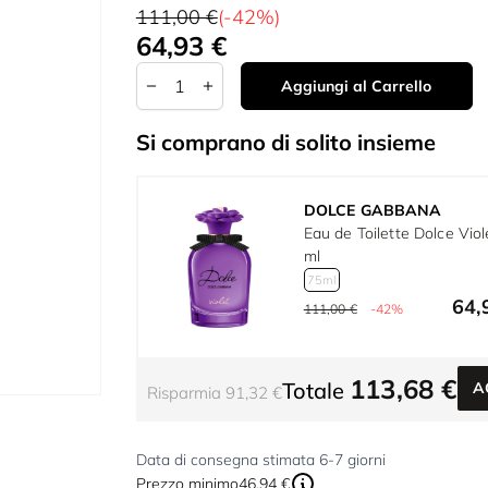
111,00 €
(-42%)
64,93 €
A partire da:
Quantità
Aggiungi al Carrello
Si comprano di solito insieme
DOLCE GABBANA
Eau de Toilette Dolce Viol
ml
75ml
64,
111,00 €
-42%
113,68 €
Totale
A
Risparmia 91,32 €
Data di consegna stimata 6-7 giorni
Prezzo minimo
46,94 €