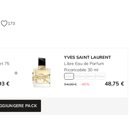
173
YVES SAINT LAURENT
et 75
Libre Eau de Parfum
Ricaricabile 30 ml
30ml
100ml
90ml
50ml
93 €
48,75 €
94,00 €
-48%
GGIUNGERE PACK