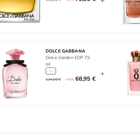
DOLCE GABBANA
Dolce Garden EDP 75
ml
75ml
68,95 €
124,00 €
-44%