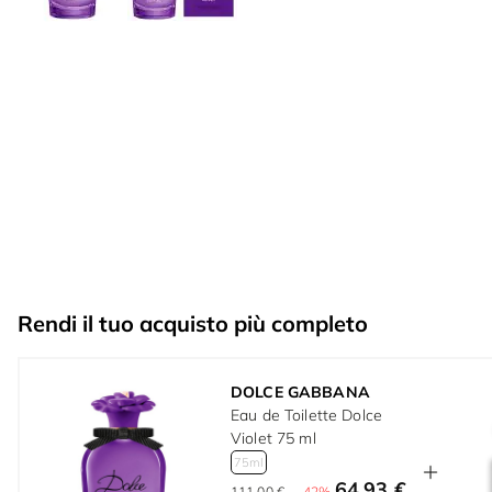
Rendi il tuo acquisto più completo
DOLCE GABBANA
Eau de Toilette Dolce
Violet 75 ml
75ml
64,93 €
111,00 €
-42%