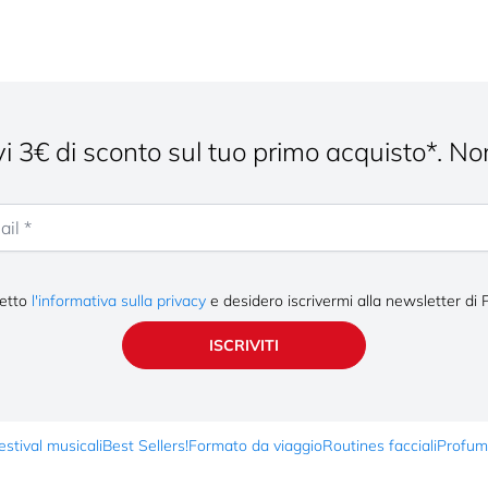
cevi 3€ di sconto sul tuo primo acquisto*. No
letto
l'informativa sulla privacy
e desidero iscrivermi alla newsletter di 
ISCRIVITI
stival musicali
Best Sellers!
Formato da viaggio
Routines facciali
Profum