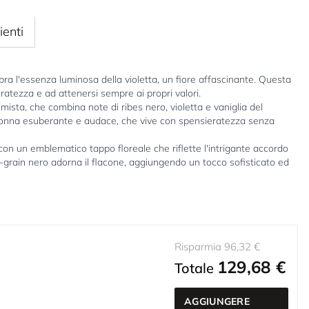
ienti
ra l'essenza luminosa della violetta, un fiore affascinante. Questa
atezza e ad attenersi sempre ai propri valori.
mista, che combina note di ribes nero, violetta e vaniglia del
donna esuberante e audace, che vive con spensieratezza senza
 con un emblematico tappo floreale che riflette l'intrigante accordo
os-grain nero adorna il flacone, aggiungendo un tocco sofisticato ed
Risparmia 96,32 €
129,68 €
Totale
AGGIUNGERE