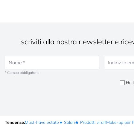
Iscriviti alla nostra newsletter e ri
Nome
Indirizzo email
* Campo obbligatorio
Ho 
Tendenze:
Must-have estate
☀️ Solari
🔥 Prodotti virali!
Make-up per fe