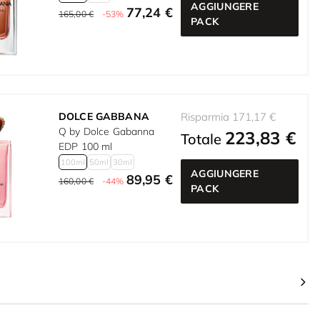
AGGIUNGERE
77,24 €
165,00 €
-53%
PACK
DOLCE GABBANA
Risparmia 171,17 €
Q by Dolce Gabanna
223,83 €
Totale
EDP 100 ml
100ml
50ml
30ml
AGGIUNGERE
89,95 €
160,00 €
-44%
PACK