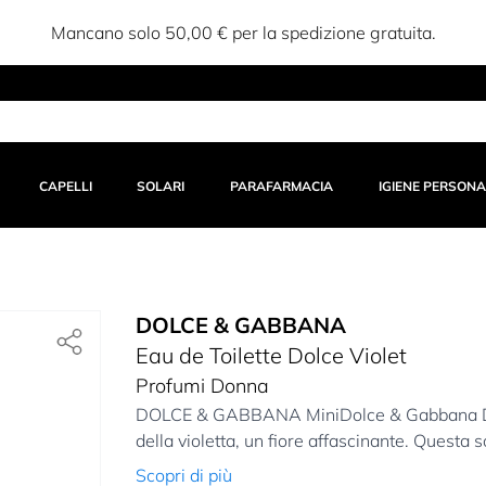
quisto in App – Codice:
15APP
–
ENTRA!
CAPELLI
SOLARI
PARAFARMACIA
IGIENE PERSONA
DOLCE & GABBANA
Eau de Toilette Dolce Violet
Profumi Donna
DOLCE & GABBANA MiniDolce & Gabbana Dolce
della violetta, un fiore affascinante. Questa s
Scopri di più