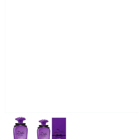
View larger image
View larger image