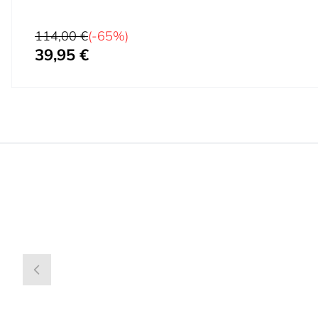
Prezzo predefinito
114,00 €
(-65%)
39,95 €
Prezzo speciale