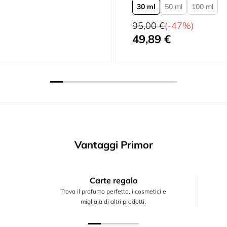
30 ml
50 ml
100 ml
Prezzo predefinito
95,00 €
(-47%)
49,89 €
A partire da
Vantaggi Primor
Carte regalo
Trova il profumo perfetto, i cosmetici e
migliaia di altri prodotti.