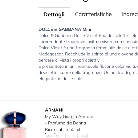
Caratteristiche
Ingred
Dettagli
DOLCE & GABBANA
Mini
Dolce & Gabbana Dolce Violet Eau de Toilette celeb
sorprendente fragranza invita a vivere con spensier
Dolce Violet è una fragranza femminile dolce e otti
Madagascar. Racchiude lo spirito di una giovane 
perdere di vista i propri obiettivi.
È presentato in un incantevole flacone color viola,
di violetta, cuore della fragranza. Un nastro di gr
elegante, in dolce stile.
ARMANI
My Way Giorgio Armani
- Profumo da Donna
Ricaricabile 50 ml
50ml
90ml
100ml
30ml