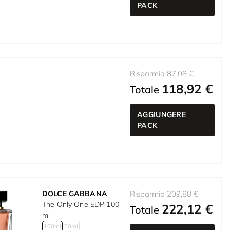
PACK
Risparmia 87,08 €
118,92 €
Totale
AGGIUNGERE
PACK
DOLCE GABBANA
Risparmia 209,88 €
The Only One EDP 100
222,12 €
Totale
ml
100ml
50ml