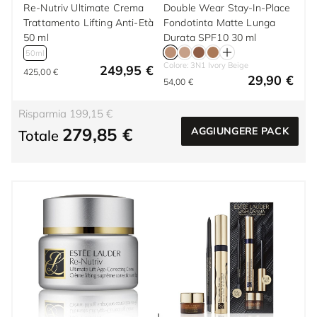
Re-Nutriv Ultimate Crema
Double Wear Stay-In-Place
Trattamento Lifting Anti-Età
Fondotinta Matte Lunga
50 ml
Durata SPF10 30 ml
50ml
Colore: 3N1 Ivory Beige
249,95 €
425,00 €
29,90 €
54,00 €
Risparmia 199,15 €
279,85 €
AGGIUNGERE PACK
Totale