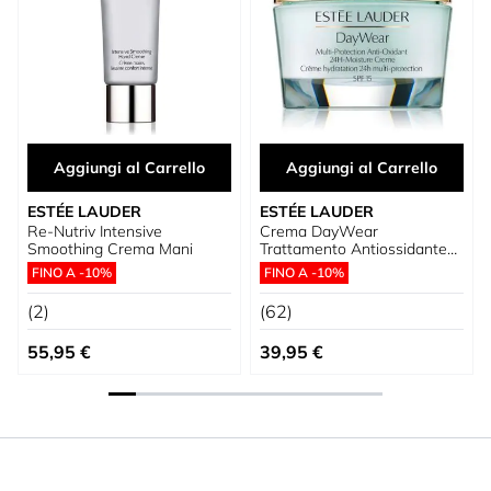
Aggiungi al Carrello
Aggiungi al Carrello
ESTÉE LAUDER
ESTÉE LAUDER
Re-Nutriv Intensive
Crema DayWear
Smoothing Crema Mani
Trattamento Antiossidante
SPF 15
FINO A -10%
FINO A -10%
(2)
(62)
Prezzo speciale
Prezzo speciale
55,95 €
39,95 €