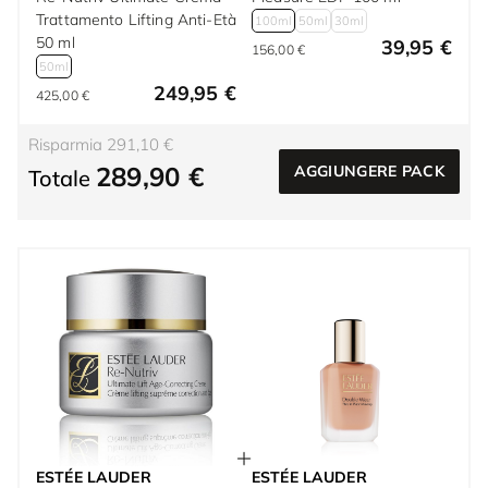
Trattamento Lifting Anti-Età
100ml
50ml
30ml
50 ml
39,95 €
156,00 €
50ml
249,95 €
425,00 €
Risparmia 291,10 €
289,90 €
AGGIUNGERE PACK
Totale
ESTÉE LAUDER
ESTÉE LAUDER