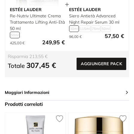
ESTÉE LAUDER
ESTÉE LAUDER
Re-Nutriv Ultimate Crema
Siero Antietà Advanced
Trattamento Lifting Anti-Età
Night Repair Serum 30 ml
50 ml
30ml
115ml
75ml
50ml
57,50 €
50ml
96,00 €
249,95 €
425,00 €
Risparmia 213,55 €
307,45 €
AGGIUNGERE PACK
Totale
Maggiori Informazioni
Prodotti correlati
Press to skip carousel