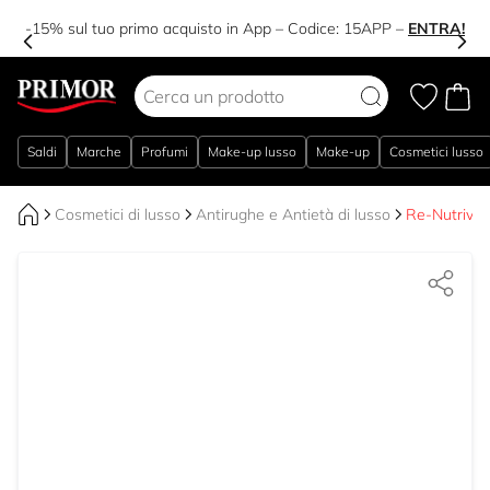
-15% sul tuo primo acquisto in App – Codice:
15APP
–
ENTRA!
Salta al contenuto
Saldi
Marche
Profumi
Make-up lusso
Make-up
Cosmetici lusso
Cosmetici di lusso
Antirughe e Antietà di lusso
Re-Nutriv U