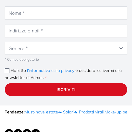
Nome
Indirizzo email
Genere
* Campo obbligatorio
Ho letto
l'informativa sulla privacy
e desidero iscrivermi alla
newsletter di Primor.
ISCRIVITI
Tendenze:
Must-have estate
☀️ Solari
🔥 Prodotti virali!
Make-up per fe