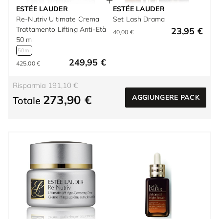
ESTÉE LAUDER
ESTÉE LAUDER
Re-Nutriv Ultimate Crema
Set Lash Drama
Trattamento Lifting Anti-Età
23,95 €
40,00 €
50 ml
50ml
249,95 €
425,00 €
Risparmia 191,10 €
273,90 €
AGGIUNGERE PACK
Totale