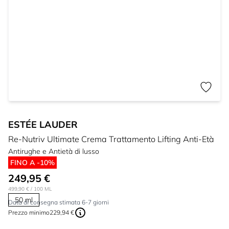
ESTÉE LAUDER
Re-Nutriv Ultimate Crema Trattamento Lifting Anti-Età
Antirughe e Antietà di lusso
FINO A -10%
249,95 €
499,90 €
/ 100 ML
50 ml
Data di consegna stimata 6-7 giorni
Prezzo minimo
229,94 €