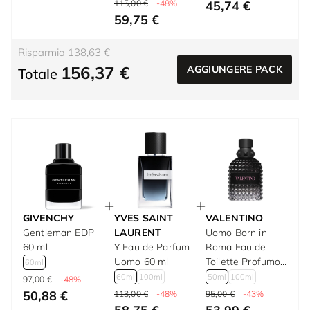
115,00 €
-48%
45,74 €
59,75 €
Risparmia 138,63 €
156,37 €
AGGIUNGERE PACK
Totale
GIVENCHY
YVES SAINT
VALENTINO
Gentleman EDP
LAURENT
Uomo Born in
60 ml
Y Eau de Parfum
Roma Eau de
Uomo 60 ml
Toilette Profumo
60ml
da Uomo 50 ml
60ml
100ml
50ml
100ml
97,00 €
-48%
50,88 €
113,00 €
-48%
95,00 €
-43%