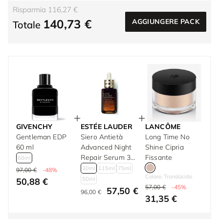
Risparmia 116,27 €
140,73 €
AGGIUNGERE PACK
Totale
GIVENCHY
ESTÉE LAUDER
LANCÔME
Gentleman EDP
Siero Antietà
Long Time No
60 ml
Advanced Night
Shine Cipria
Repair Serum 30
Fissante
60ml
ml
30ml
115ml
75ml
97,00 €
-48%
Colore: Translúcido
50ml
50,88 €
57,00 €
-45%
57,50 €
96,00 €
31,35 €