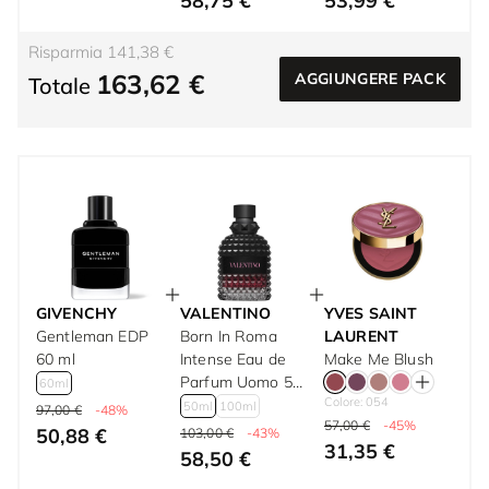
58,75 €
53,99 €
Risparmia 141,38 €
163,62 €
AGGIUNGERE PACK
Totale
GIVENCHY
VALENTINO
YVES SAINT
Gentleman EDP
Born In Roma
LAURENT
60 ml
Intense Eau de
Make Me Blush
Parfum Uomo 50
60ml
Colore: 054
ml
50ml
100ml
97,00 €
-48%
57,00 €
-45%
50,88 €
103,00 €
-43%
31,35 €
58,50 €