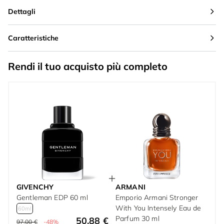
Dettagli
Caratteristiche
Rendi il tuo acquisto più completo
GIVENCHY
ARMANI
Gentleman EDP 60 ml
Emporio Armani Stronger
With You Intensely Eau de
60ml
Parfum 30 ml
50,88 €
97,00 €
-48%