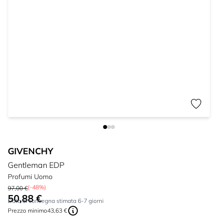
GIVENCHY
Gentleman EDP
Profumi Uomo
(-48%)
97,00 €
50,88 €
A partire da:
Data di consegna stimata 6-7 giorni
Prezzo minimo
43,63 €