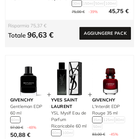
30ml
150ml
50ml
100ml
45,75 €
75,00 €
-39%
Risparmia 75,37 €
96,63 €
AGGIUNGERE PACK
Totale
GIVENCHY
YVES SAINT
GIVENCHY
Gentleman EDP
LAURENT
L'Interdit EDP
60 ml
YSL Myslf Eau de
Rouge 35 ml
Parfum
60ml
35ml
125ml
80ml
Ricaricabile 60 ml
50ml
97,00 €
-48%
60ml
100ml
50,88 €
83,00 €
-45%