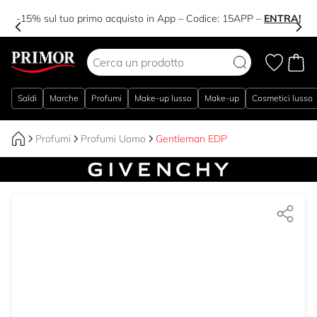
-15% sul tuo primo acquisto in App – Codice:
15APP
–
ENTRA!
Salta al contenuto
Saldi
Marche
Profumi
Make-up lusso
Make-up
Cosmetici lusso
Profumi
Profumi Uomo
Gentleman EDP