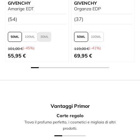
GIVENCHY
GIVENCHY
Amarige EDT
Organza EDP
(54)
(37)
50
100
30
50
100
Prezzo predefinito
Prezzo predefinito
(-45%)
(-41%)
101,00 €
119,00 €
A partire da
A partire da
55,95 €
69,95 €
Vantaggi Primor
Carte regalo
Trova il profumo perfetto, i cosmetici e migliaia di altri
prodotti.