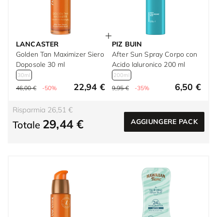
LANCASTER
PIZ BUIN
Golden Tan Maximizer Siero
After Sun Spray Corpo con
Doposole 30 ml
Acido Ialuronico 200 ml
30ml
200ml
22,94 €
6,50 €
46,00 €
-50%
9,95 €
-35%
Risparmia 26,51 €
29,44 €
AGGIUNGERE PACK
Totale