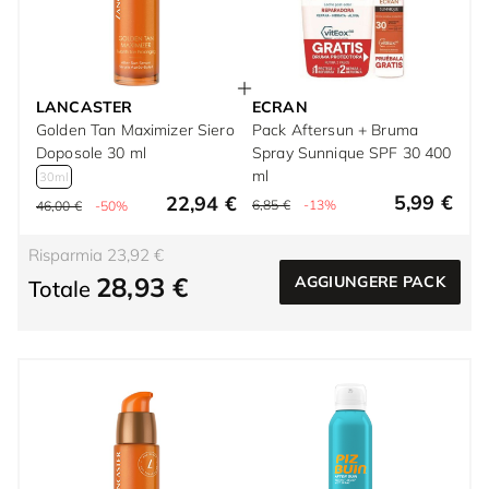
LANCASTER
ECRAN
Golden Tan Maximizer Siero
Pack Aftersun + Bruma
Doposole 30 ml
Spray Sunnique SPF 30 400
ml
30ml
5,99 €
22,94 €
6,85 €
-13%
46,00 €
-50%
Risparmia 23,92 €
28,93 €
AGGIUNGERE PACK
Totale