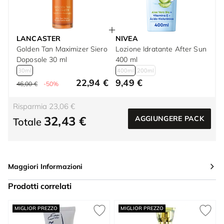
LANCASTER
NIVEA
Golden Tan Maximizer Siero
Lozione Idratante After Sun
Doposole 30 ml
400 ml
30ml
400ml
200ml
22,94 €
9,49 €
46,00 €
-50%
Risparmia 23,06 €
32,43 €
AGGIUNGERE PACK
Totale
Maggiori Informazioni
Prodotti correlati
Press to skip carousel
MIGLIOR PREZZO
MIGLIOR PREZZO