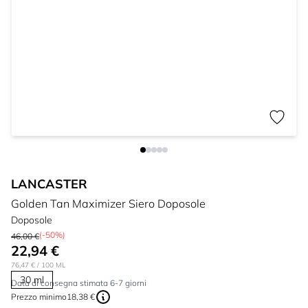
LANCASTER
Golden Tan Maximizer Siero Doposole
Doposole
(-50%)
46,00 €
22,94 €
76,47 €
/ 100 ML
30 ml
Data di consegna stimata 6-7 giorni
Prezzo minimo
18,38 €