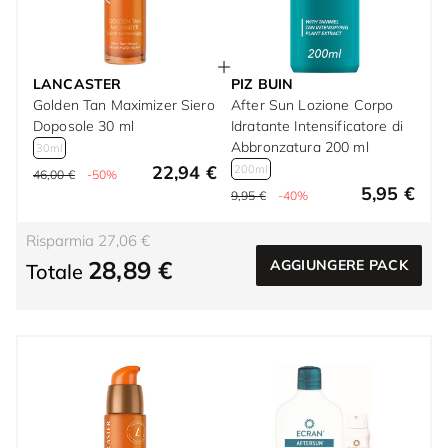
LANCASTER
PIZ BUIN
Golden Tan Maximizer Siero
After Sun Lozione Corpo
Doposole 30 ml
Idratante Intensificatore di
Abbronzatura 200 ml
30ml
22,94 €
200ml
46,00 €
-50%
5,95 €
9,95 €
-40%
Risparmia 27,06 €
28,89 €
AGGIUNGERE PACK
Totale