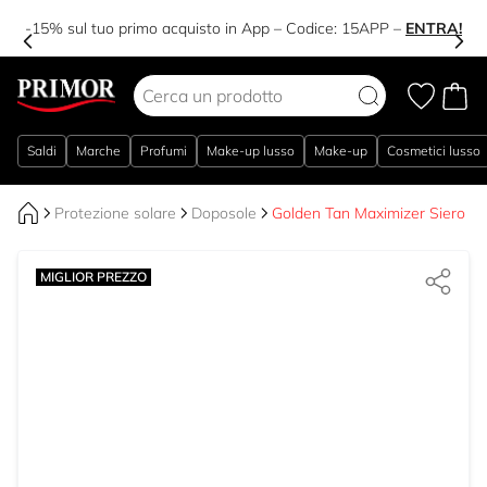
-15% sul tuo primo acquisto in App – Codice:
15APP
–
ENTRA!
Salta al contenuto
Saldi
Marche
Profumi
Make-up lusso
Make-up
Cosmetici lusso
Protezione solare
Doposole
Golden Tan Maximizer Siero D
MIGLIOR PREZZO