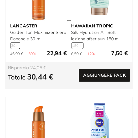
LANCASTER
HAWAIIAN TROPIC
Golden Tan Maximizer Siero
Silk Hydration Air Soft
Doposole 30 ml
lozione after sun 180 ml
30ml
180ml
22,94 €
7,50 €
46,00 €
-50%
8,50 €
-12%
Risparmia 24,06 €
30,44 €
AGGIUNGERE PACK
Totale