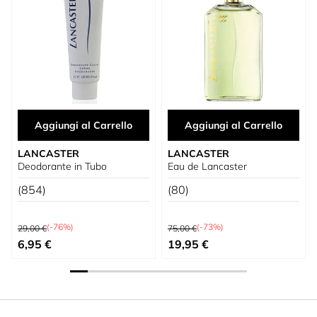
Aggiungi al Carrello
Aggiungi al Carrello
LANCASTER
LANCASTER
Deodorante in Tubo
Eau de Lancaster
(854)
(80)
Prezzo predefinito
Prezzo predefinito
(-76%)
(-73%)
29,00 €
75,00 €
Prezzo speciale
Prezzo speciale
6,95 €
19,95 €