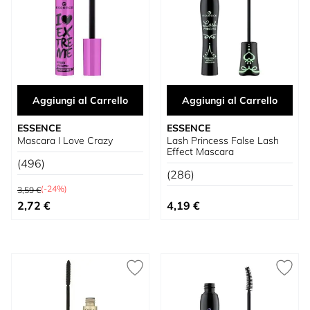
Aggiungi al Carrello
Aggiungi al Carrello
ESSENCE
ESSENCE
Mascara I Love Crazy
Lash Princess False Lash
Effect Mascara
(496)
(286)
Prezzo predefinito
(-24%)
3,59 €
Prezzo speciale
2,72 €
4,19 €