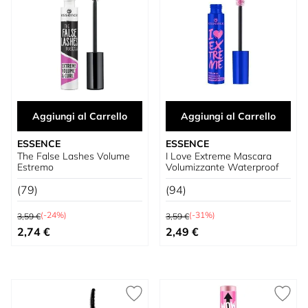
Aggiungi al Carrello
Aggiungi al Carrello
ESSENCE
ESSENCE
The False Lashes Volume
I Love Extreme Mascara
Estremo
Volumizzante Waterproof
(79)
(94)
Prezzo predefinito
Prezzo predefinito
(-24%)
(-31%)
3,59 €
3,59 €
Prezzo speciale
Prezzo speciale
2,74 €
2,49 €