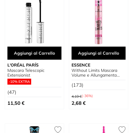
Aggiungi al Carrello
Aggiungi al Carrello
L'ORÉAL PARÍS
ESSENCE
Mascara Telescopic
Without Limits Mascara
Extensionist
Volume e Allungamento
Estremo
-10% EXTRA
(173)
(47)
Prezzo predefinito
(-36%)
4,19 €
Prezzo speciale
11,50 €
2,68 €