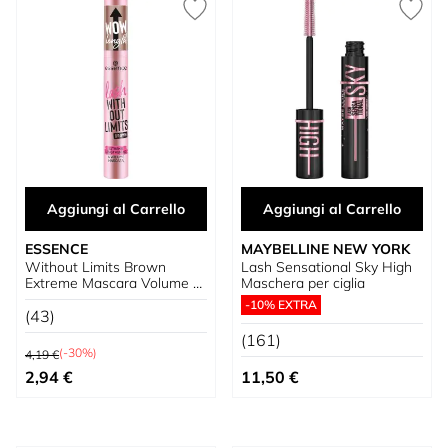
Aggiungi al Carrello
Aggiungi al Carrello
ESSENCE
MAYBELLINE NEW YORK
Without Limits Brown
Lash Sensational Sky High
Extreme Mascara Volume e
Maschera per ciglia
Allungamento
-10% EXTRA
(43)
(161)
Prezzo predefinito
(-30%)
4,19 €
Prezzo speciale
2,94 €
11,50 €