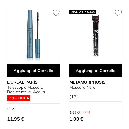
MIGLIOR PREZZO
Aggiungi al Carrello
Aggiungi al Carrello
L'ORÉAL PARÍS
METAMORPHOSIS
Telescopic Mascara
Mascara Nero
Resistente all'Acqua
(17)
-10% EXTRA
(12)
Prezzo predefinito
(-50%)
1,99 €
Prezzo speciale
11,95 €
1,00 €