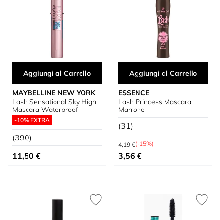
Aggiungi al Carrello
Aggiungi al Carrello
MAYBELLINE NEW YORK
ESSENCE
Lash Sensational Sky High
Lash Princess Mascara
Mascara Waterproof
Marrone
-10% EXTRA
(31)
(390)
Prezzo predefinito
(-15%)
4,19 €
Prezzo speciale
11,50 €
3,56 €