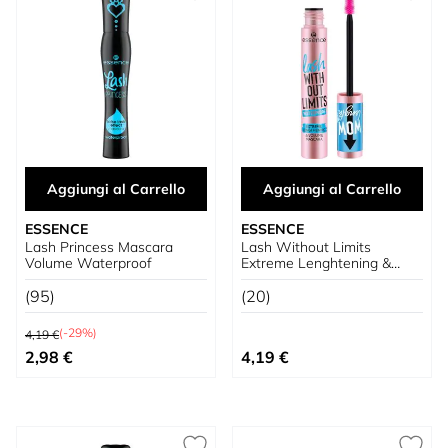
Aggiungi al Carrello
Aggiungi al Carrello
ESSENCE
ESSENCE
Lash Princess Mascara
Lash Without Limits
Volume Waterproof
Extreme Lenghtening &
Volume Mascara
(95)
Waterproof
(20)
Prezzo predefinito
(-29%)
4,19 €
Prezzo speciale
2,98 €
4,19 €