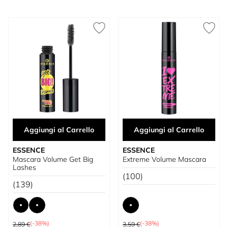
Aggiungi al Carrello
Aggiungi al Carrello
ESSENCE
ESSENCE
Mascara Volume Get Big
Extreme Volume Mascara
Lashes
(100)
(139)
Prezzo predefinito
Prezzo predefinito
(-38%)
(-38%)
2,89 €
3,59 €