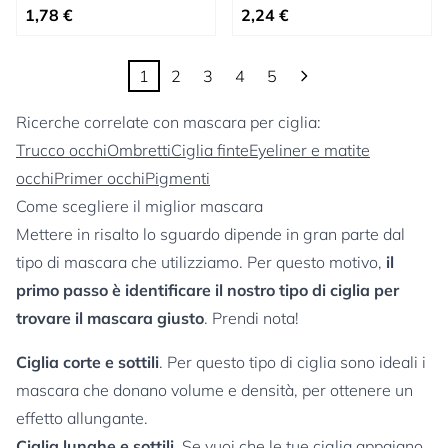
A partire da
A partire da
1,78 €
2,24 €
1
2
3
4
5
Attualmente stai leggendo la pagina
Pagina
Pagina
Pagina
Pagina
Ricerche correlate con mascara per ciglia:
Trucco occhi
Ombretti
Ciglia finte
Eyeliner e matite
occhi
Primer occhi
Pigmenti
Come scegliere il miglior mascara
Mettere in risalto lo sguardo dipende in gran parte dal
tipo di mascara che utilizziamo. Per questo motivo,
il
primo passo è identificare il nostro tipo di ciglia per
trovare il mascara giusto
. Prendi nota!
Ciglia corte e sottili
. Per questo tipo di ciglia sono ideali i
mascara che donano volume e densità, per ottenere un
effetto allungante.
Ciglia lunghe e sottili
. Se vuoi che le tue ciglia appaiano