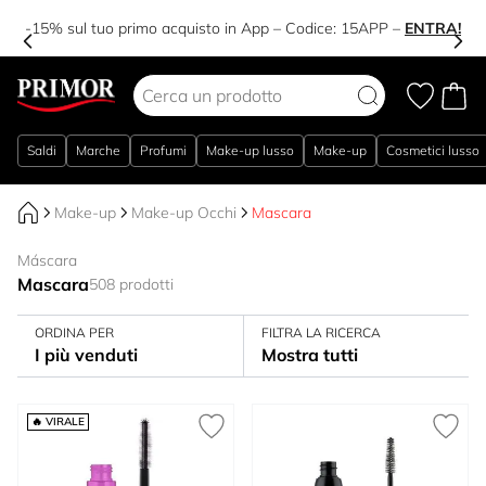
-15% sul tuo primo acquisto in App – Codice:
15APP
–
ENTRA!
Salta al contenuto
Saldi
Marche
Profumi
Make-up lusso
Make-up
Cosmetici lusso
Make-up
Make-up Occhi
Mascara
Máscara
Mascara
508 prodotti
ORDINA PER
FILTRA LA RICERCA
I più venduti
Mostra tutti
🔥 VIRALE