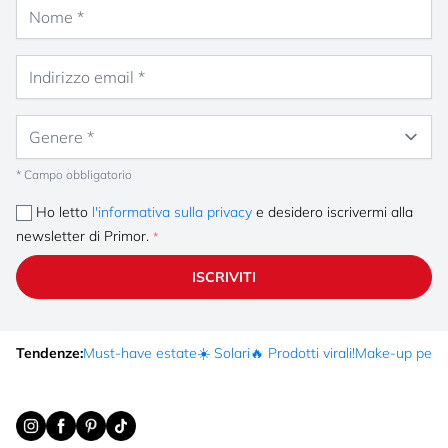
Nome
Indirizzo email
Genere
* Campo obbligatorio
Ho letto
l'informativa sulla privacy
e desidero iscrivermi alla
newsletter di Primor.
ISCRIVITI
Tendenze:
Must-have estate
☀️ Solari
🔥 Prodotti virali!
Make-up per fe