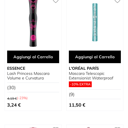
Aggiungi al Carrello
Aggiungi al Carrello
ESSENCE
L'ORÉAL PARÍS
Lash Princess Mascara
Mascara Telescopic
Volume e Curvatura
Extensionist Waterproof
-10% EXTRA
(30)
(9)
Prezzo predefinito
(-23%)
4,19 €
Prezzo speciale
3,24 €
11,50 €