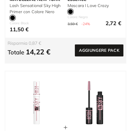
Lash Sensational Sky High
Mascara I Love Crazy
Primer con Colore Nero
Colore: Negro
2,72 €
Colore: Black
3,59 €
-24%
11,50 €
Risparmia 0,87 €
14,22 €
AGGIUNGERE PACK
Totale