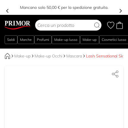
Mancano solo 50,00 € per la spedizione gratuita.
Salta al contenuto
Saldi
Marche
Profumi
Make-up lusso
Make-up
Cosmetici lusso
Make-up
Make-up Occhi
Mascara
Lash Sensational Sky 