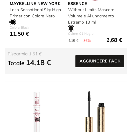
MAYBELLINE NEW YORK
ESSENCE
Lash Sensational Sky High
Without Limits Mascara
Primer con Colore Nero
Volume e Allungamento
Estremo 13 ml
Colore: Black
11,50 €
Colore: 01 Negro
2,68 €
4,19 €
-36%
Risparmia 1,51 €
14,18 €
AGGIUNGERE PACK
Totale