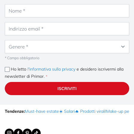
Nome
Indirizzo email
Genere
* Campo obbligatorio
Ho letto
l'informativa sulla privacy
e desidero iscrivermi alla
newsletter di Primor.
ISCRIVITI
Tendenze:
Must-have estate
☀️ Solari
🔥 Prodotti virali!
Make-up per fe