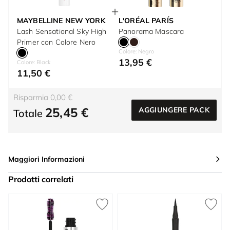
MAYBELLINE NEW YORK
L'ORÉAL PARÍS
Lash Sensational Sky High
Panorama Mascara
Primer con Colore Nero
Colore: Negro
13,95 €
Colore: Black
11,50 €
Risparmia 0,00 €
25,45 €
AGGIUNGERE PACK
Totale
Maggiori Informazioni
Prodotti correlati
Press to skip carousel