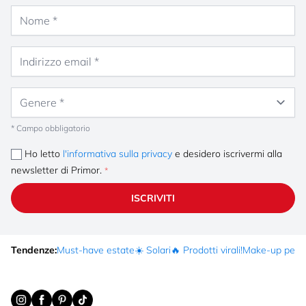
Nome
Indirizzo email
Genere
* Campo obbligatorio
Ho letto
l'informativa sulla privacy
e desidero iscrivermi alla
newsletter di Primor.
ISCRIVITI
Tendenze:
Must-have estate
☀️ Solari
🔥 Prodotti virali!
Make-up per fe