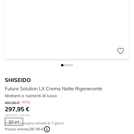
SHISEIDO
Future Solution LX Crema Notte Rigenerante
Idratanti e nutrienti di lusso
(-40%)
497,00 €
297,95 €
595,90 €
/ 100 ML
50 ml
Data di consegna stimata 6-7 giorni
Prezzo minimo
297,95 €