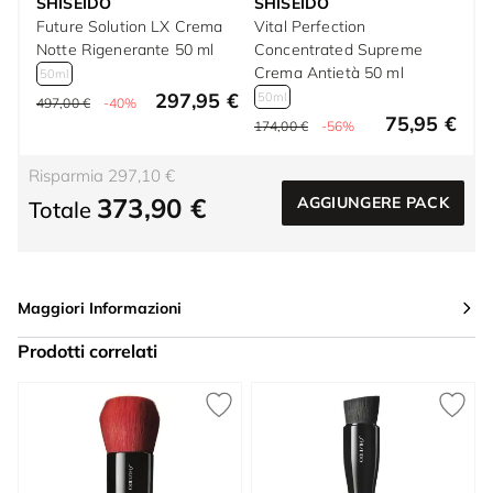
SHISEIDO
SHISEIDO
Future Solution LX Crema
Vital Perfection
Notte Rigenerante 50 ml
Concentrated Supreme
Crema Antietà 50 ml
50ml
297,95 €
50ml
497,00 €
-40%
75,95 €
174,00 €
-56%
Risparmia 297,10 €
373,90 €
AGGIUNGERE PACK
Totale
Maggiori Informazioni
Prodotti correlati
Press to skip carousel