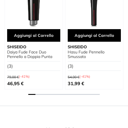
Aggiungi al Carrello
Aggiungi al Carrello
SHISEIDO
SHISEIDO
Daiya Fude Face Duo
Hasu Fude Pennello
Pennello a Doppia Punta
Smussato
(3)
(3)
Prezzo predefinito
Prezzo predefinito
(-41%)
(-41%)
79,00 €
54,00 €
Prezzo speciale
Prezzo speciale
46,95 €
31,99 €