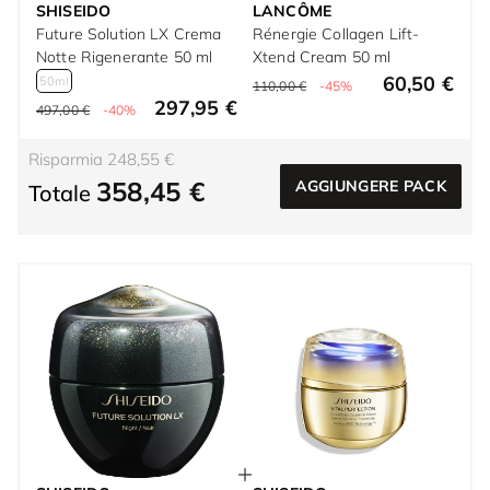
SHISEIDO
LANCÔME
Future Solution LX Crema
Rénergie Collagen Lift-
Notte Rigenerante 50 ml
Xtend Cream 50 ml
60,50 €
50ml
110,00 €
-45%
297,95 €
497,00 €
-40%
Risparmia 248,55 €
358,45 €
AGGIUNGERE PACK
Totale