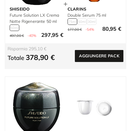
SHISEIDO
CLARINS
Future Solution LX Crema
Double Serum 75 ml
Notte Rigenerante 50 ml
75ml
50ml
30ml
80,95 €
50ml
177,00 €
-54%
297,95 €
497,00 €
-40%
Risparmia 295,10 €
378,90 €
AGGIUNGERE PACK
Totale