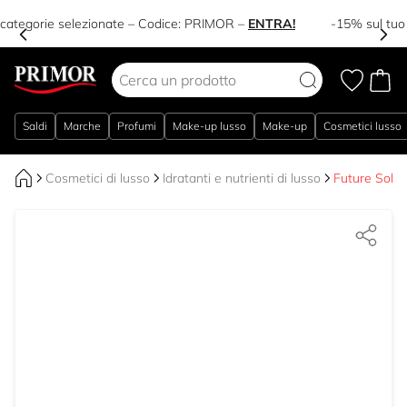
-10% extra in categorie selezionate – Codice:
PRIMOR
–
ENTRA!
Salta al contenuto
Saldi
Marche
Profumi
Make-up lusso
Make-up
Cosmetici lusso
Cosmetici di lusso
Idratanti e nutrienti di lusso
Future Solu