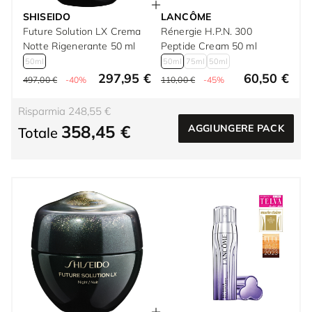
SHISEIDO
LANCÔME
Future Solution LX Crema
Rénergie H.P.N. 300
Notte Rigenerante 50 ml
Peptide Cream 50 ml
50ml
50ml
75ml
50ml
297,95 €
60,50 €
497,00 €
-40%
110,00 €
-45%
Risparmia 248,55 €
358,45 €
AGGIUNGERE PACK
Totale