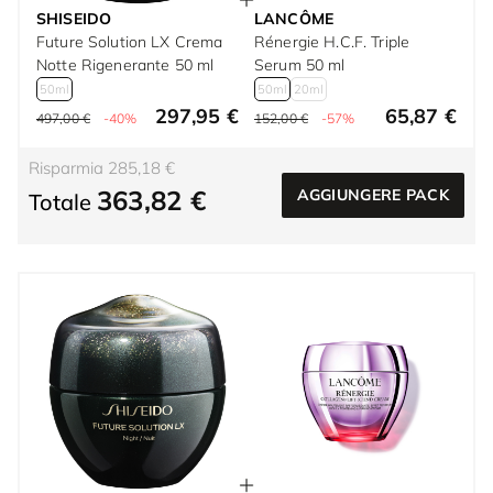
SHISEIDO
LANCÔME
Future Solution LX Crema
Rénergie H.C.F. Triple
Notte Rigenerante 50 ml
Serum 50 ml
50ml
50ml
20ml
297,95 €
65,87 €
497,00 €
-40%
152,00 €
-57%
Risparmia 285,18 €
363,82 €
AGGIUNGERE PACK
Totale