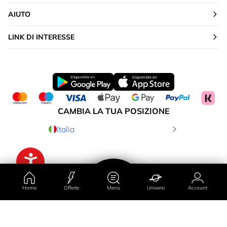
AIUTO
LINK DI INTERESSE
CAMBIA LA TUA POSIZIONE
Italia
Home
Offerte
Menù
Universi
Account
Paese/regione
Account
Universi
Offerte
Menù