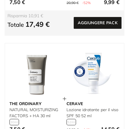
7,50 €
9,99 €
20,90 €
-52%
Risparmia 10,91 €
17,49 €
AGGIUNGERE PACK
Totale
THE ORDINARY
CERAVE
NATURAL MOISTURIZING
Lozione idratante per il viso
FACTORS + HA 30 ml
SPF 50 52 ml
30ml
52ml