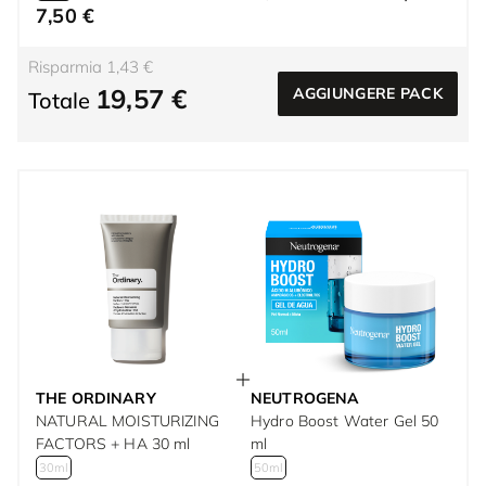
7,50 €
Risparmia 1,43 €
19,57 €
AGGIUNGERE PACK
Totale
THE ORDINARY
NEUTROGENA
NATURAL MOISTURIZING
Hydro Boost Water Gel 50
FACTORS + HA 30 ml
ml
30ml
50ml