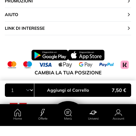
PROMOZIONI
AIUTO
LINK DI INTERESSE
CAMBIA LA TUA POSIZIONE
Italia
7,50 €
Aggiungi al Carrello
Home
Offerte
Menù
Universi
Account
Paese/regione