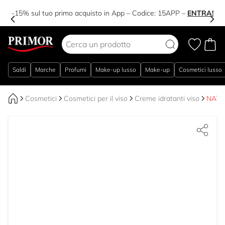
-15% sul tuo primo acquisto in App – Codice:
15APP
–
ENTRA!
Salta al contenuto
Saldi
Marche
Profumi
Make-up lusso
Make-up
Cosmetici lusso
Cosmetici
Cosmetici per il viso
Creme idratanti viso
NATU