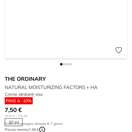
THE ORDINARY
NATURAL MOISTURIZING FACTORS + HA
Creme idratanti viso
FINO A -10%
7,50 €
25,00 €
/ 100 ML
30 ml
Data di consegna stimata 6-7 giorni
Prezzo minimo
7,49 €