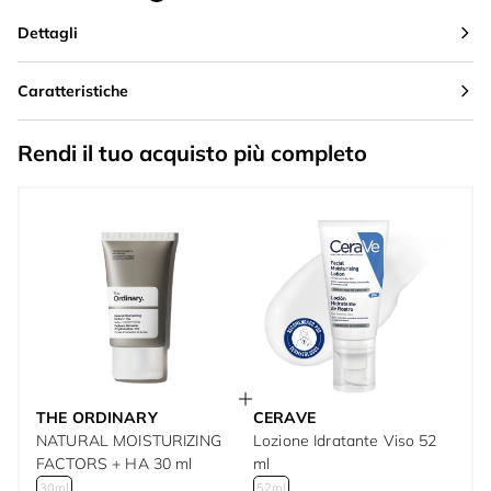
Dettagli
Caratteristiche
Rendi il tuo acquisto più completo
THE ORDINARY
CERAVE
NATURAL MOISTURIZING
Lozione Idratante Viso 52
FACTORS + HA 30 ml
ml
30ml
52ml