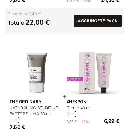
7,50 €
14,50 €
16,95 €
-14%
Risparmia 2,45 €
22,00 €
AGGIUNGERE PACK
Totale
THE ORDINARY
XHEKPON
NATURAL MOISTURIZING
Crema 40 ml
FACTORS + HA 30 ml
40ml
6,99 €
30ml
8,00 €
-13%
7,50 €