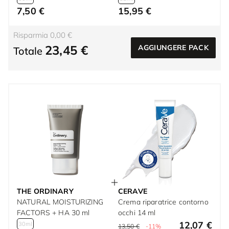
7,50 €
15,95 €
Risparmia 0,00 €
23,45 €
AGGIUNGERE PACK
Totale
THE ORDINARY
CERAVE
NATURAL MOISTURIZING
Crema riparatrice contorno
FACTORS + HA 30 ml
occhi 14 ml
12,07 €
30ml
13,50 €
-11%