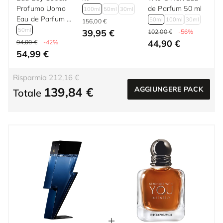
Profumo Uomo
de Parfum 50 ml
100ml
50ml
30ml
Eau de Parfum 50
50ml
100ml
30ml
156,00 €
ml
50ml
39,95 €
102,00 €
-56%
44,90 €
94,00 €
-42%
54,99 €
Risparmia 212,16 €
139,84 €
AGGIUNGERE PACK
Totale