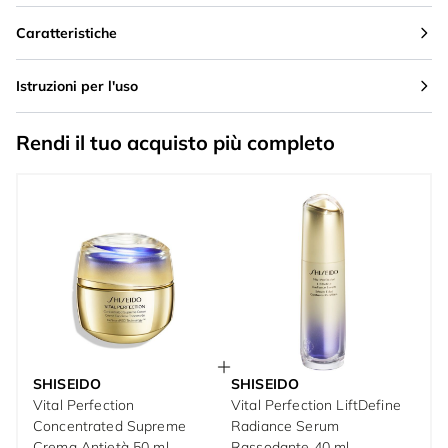
Caratteristiche
Istruzioni per l'uso
Rendi il tuo acquisto più completo
SHISEIDO
SHISEIDO
Vital Perfection
Vital Perfection LiftDefine
Concentrated Supreme
Radiance Serum
Crema Antietà 50 ml
Rassodante 40 ml