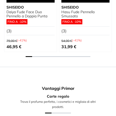
SHISEIDO
SHISEIDO
Daiya Fude Face Duo
Hasu Fude Pennello
Pennello a Doppia Punta
Smussato
FINO A -10%
FINO A -10%
(3)
(3)
Prezzo predefinito
Prezzo predefinito
(-41%)
(-41%)
79,00 €
54,00 €
Prezzo speciale
Prezzo speciale
46,95 €
31,99 €
Vantaggi Primor
Carte regalo
Trova il profumo perfetto, i cosmetici e migliaia di altri
prodotti.