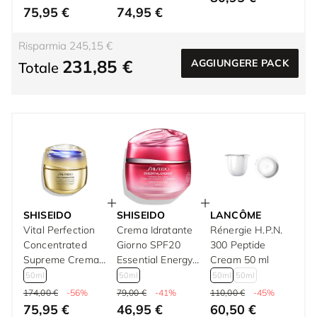
75,95 €
74,95 €
Risparmia 245,15 €
231,85 €
AGGIUNGERE PACK
Totale
SHISEIDO
SHISEIDO
LANCÔME
Vital Perfection
Crema Idratante
Rénergie H.P.N.
Concentrated
Giorno SPF20
300 Peptide
Supreme Crema
Essential Energy
Cream 50 ml
Antietà 50 ml
50 ml
50ml
50ml
50ml
50ml
174,00 €
-56%
79,00 €
-41%
110,00 €
-45%
75,95 €
46,95 €
60,50 €