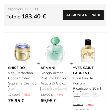
Risparmia 179,60 €
183,40 €
AGGIUNGERE PACK
Totale
SHISEIDO
ARMANI
YVES SAINT
Vital Perfection
Giorgio Armani
LAURENT
Concentrated
Profumo Donna
Libre Eau de
Supreme Crema
Acqua Di Gioia
Parfum
Antietà 50 ml
Eau de Parfum
Ricaricabile 30 ml
50ml
100ml
50ml
30ml
100 ml
30ml
100ml
90ml
174,00 €
-56%
130,00 €
-46%
50ml
75,95 €
69,95 €
94,00 €
-48%