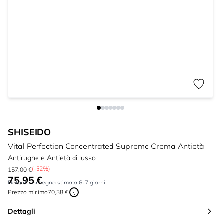
SHISEIDO
Vital Perfection Concentrated Supreme Crema Antietà
Antirughe e Antietà di lusso
(-52%)
157,00 €
75,95 €
A partire da:
Data di consegna stimata 6-7 giorni
Prezzo minimo
70,38 €
Dettagli