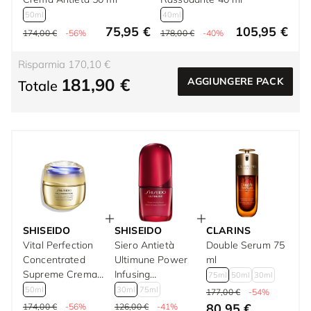
50ml
40ml
75,95 €
105,95 €
174,00 €
-56%
178,00 €
-40%
Risparmia 170,10 €
181,90 €
AGGIUNGERE PACK
Totale
SHISEIDO
SHISEIDO
CLARINS
Vital Perfection
Siero Antietà
Double Serum 75
Concentrated
Ultimune Power
ml
Supreme Crema
Infusing
75ml
50ml
30ml
Antietà 50 ml
Concentrate 30
50ml
30ml
75ml
177,00 €
-54%
ml
80,95 €
174,00 €
-56%
126,00 €
-41%