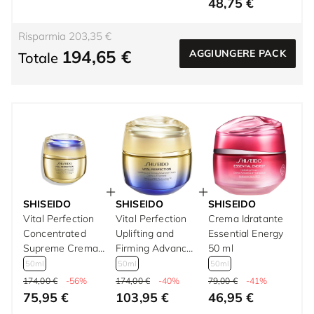
48,75 €
Risparmia 203,35 €
194,65 €
AGGIUNGERE PACK
Totale
SHISEIDO
SHISEIDO
SHISEIDO
Vital Perfection
Vital Perfection
Crema Idratante
Concentrated
Uplifting and
Essential Energy
Supreme Crema
Firming Advanced
50 ml
Antietà 50 ml
Cream 50 ml
50ml
50ml
50ml
174,00 €
-56%
174,00 €
-40%
79,00 €
-41%
75,95 €
103,95 €
46,95 €